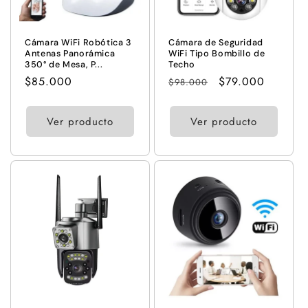
n
:
Cámara WiFi Robótica 3
Cámara de Seguridad
Antenas Panorámica
WiFi Tipo Bombillo de
350° de Mesa, P...
Techo
Precio
$85.000
Precio
Precio
$79.000
$98.000
habitual
habitual
de
oferta
Ver producto
Ver producto