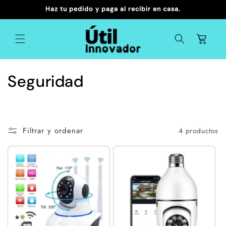
Ir
Haz tu pedido y paga al recibir en casa.
directamente
al contenido
Carrito
C
Seguridad
o
l
Filtrar y ordenar
4 productos
e
c
c
i
ó