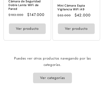
Cámara de Seguridad
Doble Lente WiFi de
Mini Cámara Espia
Pared
Vigilancia WiFi A9
Precio
Precio
$147.000
Precio
Precio
$42.000
$183.000
$52.000
habitual
de
habitual
de
oferta
oferta
Ver producto
Ver producto
Puedes ver otros productos navegando por las
categorías.
Ver categorías