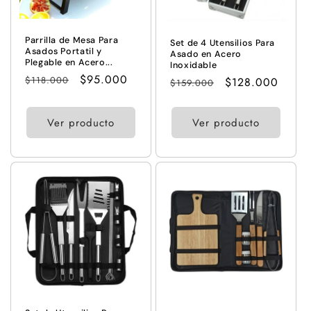
n
Parrilla de Mesa Para
:
Set de 4 Utensilios Para
Asados Portatil y
Asado en Acero
Plegable en Acero...
Inoxidable
Precio
Precio
$95.000
$118.000
Precio
Precio
$128.000
$159.000
habitual
de
habitual
de
oferta
oferta
Ver producto
Ver producto