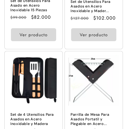
Set de Utensilios Para
Set de Utensilios Para
Asado en Acero
Asados en Acero
Inoxidable 15 Piezas
Inoxidable y Mader...
Precio
Precio
$82.000
Precio
Precio
$102.000
$99.000
$127.000
habitual
de
habitual
de
oferta
oferta
Ver producto
Ver producto
Set de 4 Utensilios Para
Parrilla de Mesa Para
Asados en Acero
Asados Portatil y
Inoxidable y Madera
Plegable en Acero...