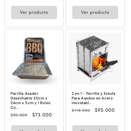
habitual
de
oferta
Ver producto
Ver producto
Parrilla Asador
2 en 1 - Parrilla y Estufa
Desechable 30cm x
Para Asados en Acero
24cm x 5cm y 1 Bolso
Inoxidabl...
Co...
Precio
Precio
$95.000
$118.000
Precio
Precio
$73.000
$90.000
habitual
de
habitual
de
oferta
oferta