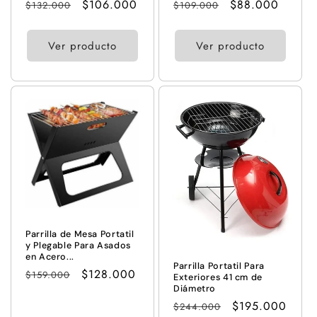
Precio
Precio
$106.000
Precio
Precio
$88.000
$132.000
$109.000
habitual
de
habitual
de
oferta
oferta
Ver producto
Ver producto
Parrilla de Mesa Portatil
y Plegable Para Asados
en Acero...
Parrilla Portatil Para
Precio
Precio
$128.000
$159.000
Exteriores 41 cm de
Diámetro
habitual
de
Precio
Precio
$195.000
$244.000
oferta