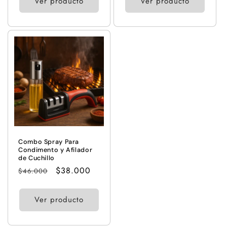
Ver producto
Ver producto
Combo Spray Para
Condimento y Afilador
de Cuchillo
Precio
Precio
$38.000
$46.000
habitual
de
oferta
Ver producto